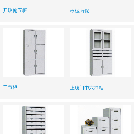
开玻偏五柜
器械内保
三节柜
上玻门中六抽柜