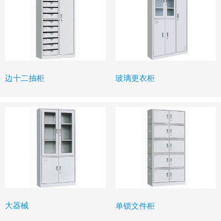
玻璃更衣柜
边十二抽柜
大器械
单锁文件柜