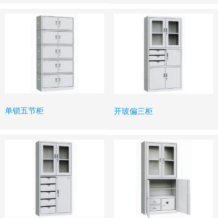
单锁五节柜
开玻偏三柜