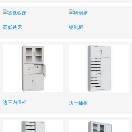
高低铁床
钢制柜
边三内保柜
边十抽柜